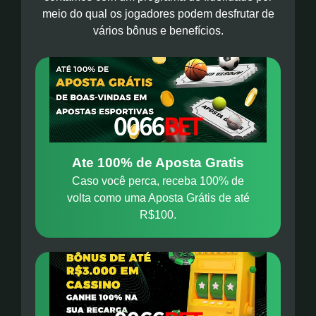
meio do qual os jogadores podem desfrutar de
vários bônus e benefícios.
Ate 100% de Aposta Gratis
Caso você perca, receba 100% de
volta como uma Aposta Grátis de até
R$100.