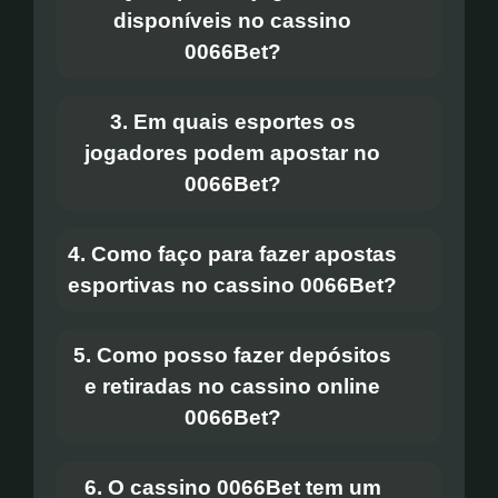
disponíveis no cassino
0066Bet?
3. Em quais esportes os
jogadores podem apostar no
0066Bet?
4. Como faço para fazer apostas
esportivas no cassino 0066Bet?
5. Como posso fazer depósitos
e retiradas no cassino online
0066Bet?
6. O cassino 0066Bet tem um