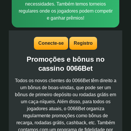
necessidades. Também temos torneios
regulares onde os jogadores podem competir
e ganhar prêmios!
Conecte-se
Registro
Promoções e bônus no
cassino 0066Bet
Todos os novos clientes do 0066Bet têm direito a
um bônus de boas-vindas, que pode ser um
bônus de primeiro depósito ou rodadas grátis em
um caça-níqueis. Além disso, para todos os
jogadores atuais, o 0066Bet organiza
regularmente promoções como bônus de
recarga, rodadas grátis, cashback, etc. Também
contamos com um programa de fidelidade por