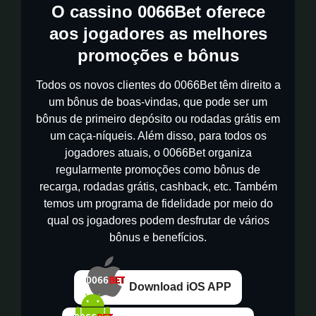
O cassino 0066Bet oferece
aos jogadores as melhores
promoções e bônus
Todos os novos clientes do 0066Bet têm direito a
um bônus de boas-vindas, que pode ser um
bônus de primeiro depósito ou rodadas grátis em
um caça-níqueis. Além disso, para todos os
jogadores atuais, o 0066Bet organiza
regularmente promoções como bônus de
recarga, rodadas grátis, cashback, etc. Também
temos um programa de fidelidade por meio do
qual os jogadores podem desfrutar de vários
bônus e benefícios.
Download iOS APP