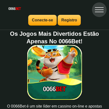
Conecte-se
Registro
Os Jogos Mais Divertidos Estão
Apenas No 0066Bet!
O 0066Bet é um site líder em cassino on-line e apostas