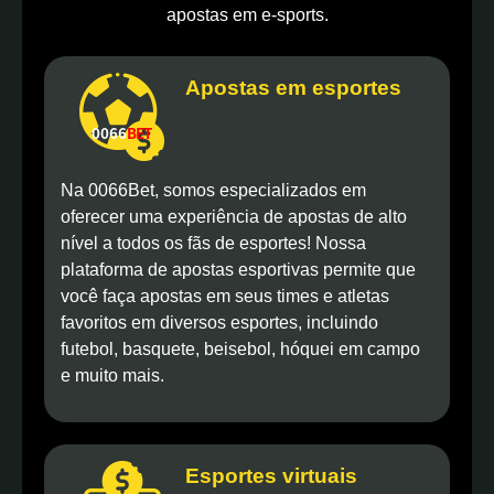
apostas em e-sports.
Apostas em esportes
Na 0066Bet, somos especializados em
oferecer uma experiência de apostas de alto
nível a todos os fãs de esportes! Nossa
plataforma de apostas esportivas permite que
você faça apostas em seus times e atletas
favoritos em diversos esportes, incluindo
futebol, basquete, beisebol, hóquei em campo
e muito mais.
Esportes virtuais