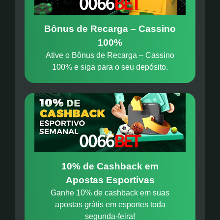
Bônus de Recarga – Cassino
100%
Ative o Bônus de Recarga – Cassino
100% e siga para o seu depósito.
10% de Cashback em
Apostas Esportivas
Ganhe 10% de cashback em suas
apostas grátis em esportes toda
segunda-feira!