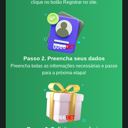
clique no botão Registrar no site.
Passo 2. Preencha seus dados
Preencha todas as informações necessárias e passe
para a próxima etapa!