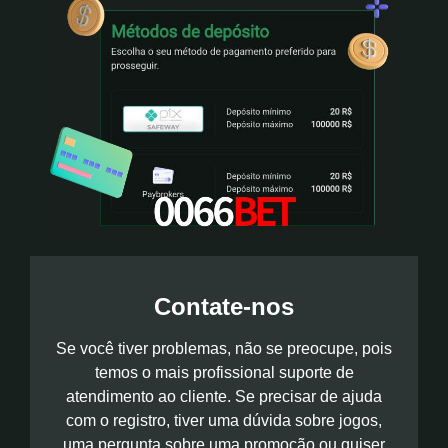
Contate-nos
Se você tiver problemas, não se preocupe, pois
temos o mais profissional suporte de
atendimento ao cliente. Se precisar de ajuda
com o registro, tiver uma dúvida sobre jogos,
uma pergunta sobre uma promoção ou quiser