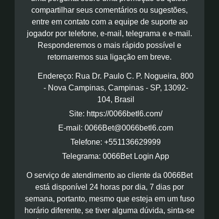
compartilhar seus comentários ou sugestões,
entre em contato com a equipe de suporte ao
jogador por telefone, e-mail, telegrama e e-mail.
Responderemos o mais rápido possível e
retornaremos sua ligação em breve.
Endereço: Rua Dr. Paulo C. P. Nogueira, 800
- Nova Campinas, Campinas - SP, 13092-
104, Brasil
Site: https://0066betl6.com/
E-mail:
0066Bet@0066betl6.com
Telefone: +551136629999
Telegrama: 0066Bet Login App
O serviço de atendimento ao cliente da 0066Bet
está disponível 24 horas por dia, 7 dias por
semana, portanto, mesmo que esteja em um fuso
horário diferente, se tiver alguma dúvida, sinta-se