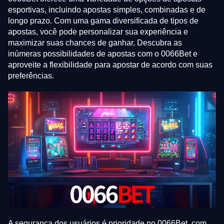
esportivas, incluindo apostas simples, combinadas e de
longo prazo. Com uma gama diversificada de tipos de
apostas, você pode personalizar sua experiência e
maximizar suas chances de ganhar. Descubra as
inúmeras possibilidades de apostas com o 0066Bet e
aproveite a flexibilidade para apostar de acordo com suas
preferências.
A segurança dos usuários é prioridade no 0066Bet, com