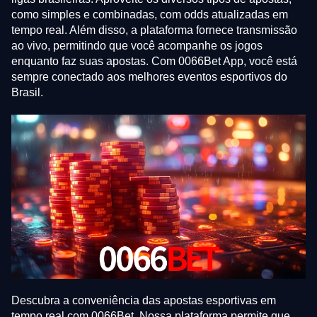
como simples e combinadas, com odds atualizadas em
tempo real. Além disso, a plataforma fornece transmissão
ao vivo, permitindo que você acompanhe os jogos
enquanto faz suas apostas. Com 0066Bet App, você está
sempre conectado aos melhores eventos esportivos do
Brasil.
Descubra a conveniência das apostas esportivas em
tempo real com 0066Bet. Nossa plataforma permite que