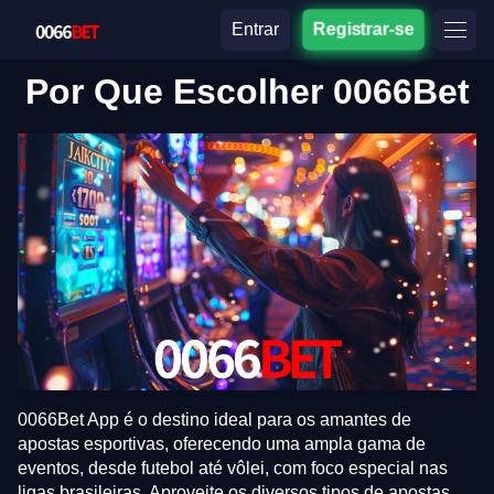
Entrar
Registrar-se
Por Que Escolher 0066Bet
0066Bet App é o destino ideal para os amantes de
apostas esportivas, oferecendo uma ampla gama de
eventos, desde futebol até vôlei, com foco especial nas
ligas brasileiras. Aproveite os diversos tipos de apostas,