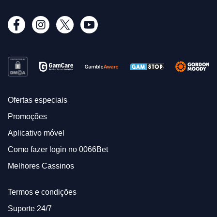
Ofertas especiais
Promoções
Aplicativo móvel
Como fazer login no 0066Bet
Melhores Cassinos
Termos e condições
Suporte 24/7