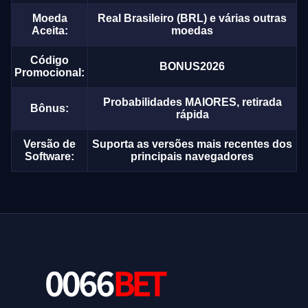
Moeda
Real Brasileiro (BRL) e várias outras
Aceita:
moedas
Código
BONUS2026
Promocional:
Probabilidades MAIORES, retirada
Bônus:
rápida
Versão de
Suporta as versões mais recentes dos
Software:
principais navegadores