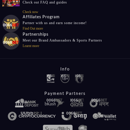
Check out FAQ and guides
Check now
Affiliates Program
Partner with us and earn some income!
Find Out more
Partnerships
Meet our Brand Ambassadors & Sports Partners
Learnt more
Info
Payment Partners