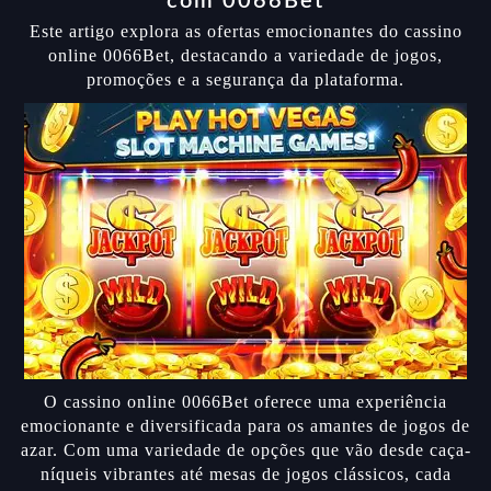
com 0066Bet
Este artigo explora as ofertas emocionantes do cassino
online 0066Bet, destacando a variedade de jogos,
promoções e a segurança da plataforma.
O cassino online 0066Bet oferece uma experiência
emocionante e diversificada para os amantes de jogos de
azar. Com uma variedade de opções que vão desde caça-
níqueis vibrantes até mesas de jogos clássicos, cada