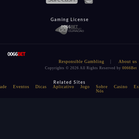
Gaming License
Responsible Gambling
About us
Copyrights © 2026 All Rights Reserved by
0066Bet
Related Sites
ade
Eventos
Dicas
Aplicativo
Jogo
Sobre
Casino
Es
Nós