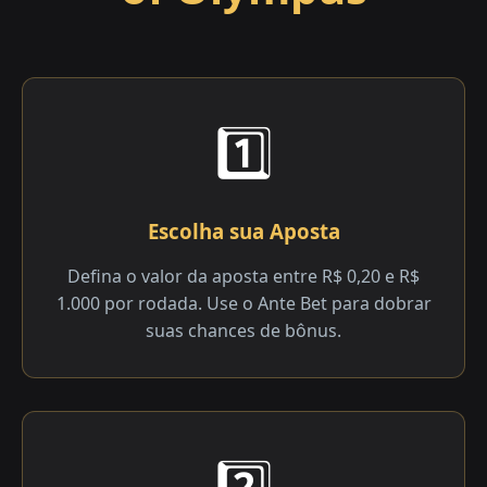
1️⃣
Escolha sua Aposta
Defina o valor da aposta entre R$ 0,20 e R$
1.000 por rodada. Use o Ante Bet para dobrar
suas chances de bônus.
2️⃣