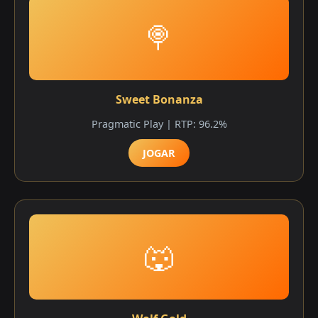
🍭
Sweet Bonanza
Pragmatic Play | RTP: 96.2%
JOGAR
🐺