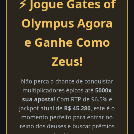
⚡ Jogue Gates of
Olympus Agora
e Ganhe Como
Zeus!
Não perca a chance de conquistar
multiplicadores épicos até
5000x
sua aposta
! Com RTP de 96.5% e
jackpot atual de
R$ 45.280
, este é o
momento perfeito para entrar no
reino dos deuses e buscar prêmios