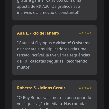
grátis e ganhei R$ 18.000 com uma
aposta de R$ 7,20. Os gráficos são
incríveis e a emoção é constante!"
Ana L. - Rio de Janeiro
⭐⭐⭐⭐⭐
"Gates of Olympus é viciante! O sistema
de cascata e multiplicadores cria uma
tensão incrível. Já tive várias sequências
de 10+ cascatas seguidas. Recomendo
muito!"
Roberto S. - Minas Gerais
⭐⭐⭐⭐⭐
"O Buy Bonus vale muito a pena quando
você quer ação imediata. Nas rodadas