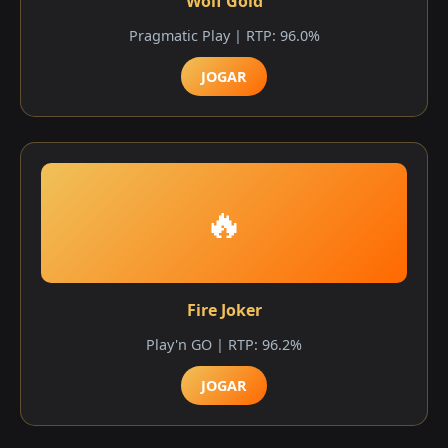
Wolf Gold
Pragmatic Play | RTP: 96.0%
JOGAR
🔥
Fire Joker
Play'n GO | RTP: 96.2%
JOGAR