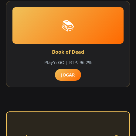
📚
Book of Dead
Play'n GO | RTP: 96.2%
JOGAR