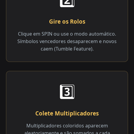
Gire os Rolos
Clique em SPIN ou use o modo automático.
Símbolos vencedores desaparecem e novos
caem (Tumble Feature).
3️⃣
Colete Multiplicadores
Multiplicadores coloridos aparecem
aleatoriamente e são somados a cada