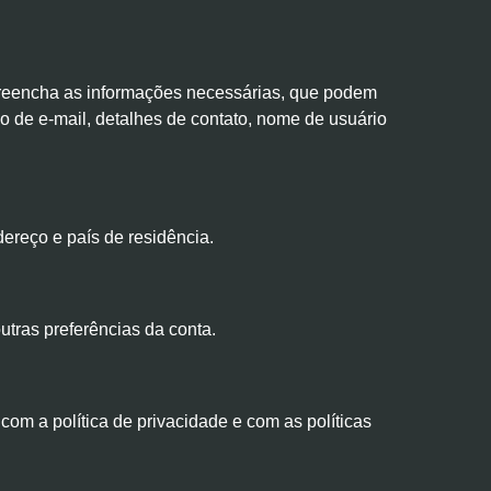
 Preencha as informações necessárias, que podem
o de e-mail, detalhes de contato, nome de usuário
ereço e país de residência.
utras preferências da conta.
om a política de privacidade e com as políticas