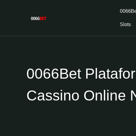
0066Be
Slots
0066Bet Platafo
Cassino Online N