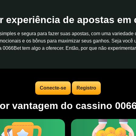
r experiência de apostas em
simples e segura para fazer suas apostas, com uma variedade 
romocionais e os bônus para maximizar seus ganhos. Seja você 
a 0066Bet tem algo a oferecer. Então, por que não experimenta
Conecte-se
Registro
or vantagem do cassino 006