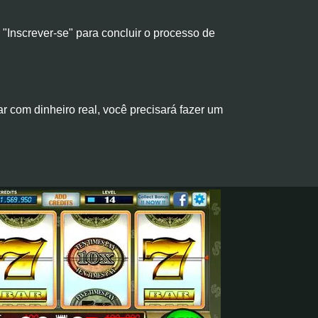
"Inscrever-se" para concluir o processo de
r com dinheiro real, você precisará fazer um