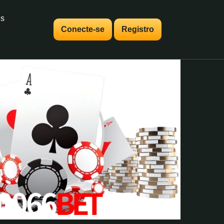
is
Conecte-se
Registro