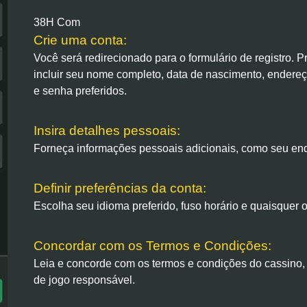
38H Com
Crie uma conta:
Você será redirecionado para o formulário de registro.
incluir seu nome completo, data de nascimento, endereç
e senha preferidos.
Insira detalhes pessoais:
Forneça informações pessoais adicionais, como seu end
Definir preferências da conta:
Escolha seu idioma preferido, fuso horário e quaisquer o
Concordar com os Termos e Condições:
Leia e concorde com os termos e condições do cassino, c
de jogo responsável.