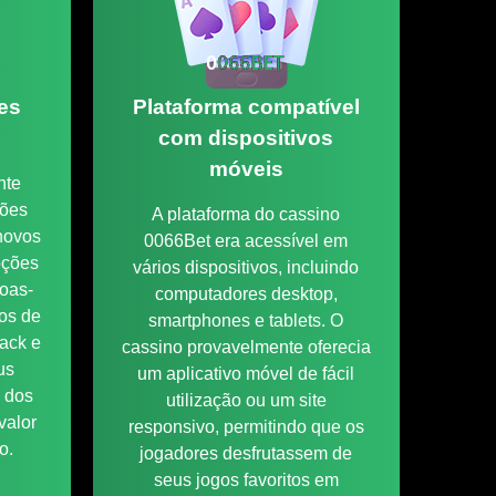
es
Plataforma compatível
com dispositivos
móveis
nte
ções
A plataforma do cassino
novos
0066Bet era acessível em
oções
vários dispositivos, incluindo
oas-
computadores desktop,
gos de
smartphones e tablets. O
back e
cassino provavelmente oferecia
us
um aplicativo móvel de fácil
 dos
utilização ou um site
valor
responsivo, permitindo que os
o.
jogadores desfrutassem de
seus jogos favoritos em