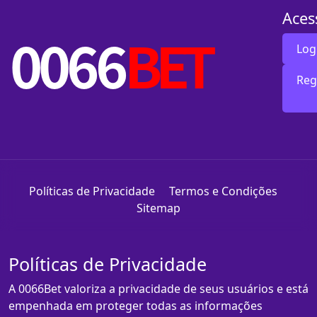
Aces
Log
Reg
Políticas de Privacidade
Termos e Condições
Sitemap
Políticas de Privacidade
A 0066Bet valoriza a privacidade de seus usuários e está
empenhada em proteger todas as informações