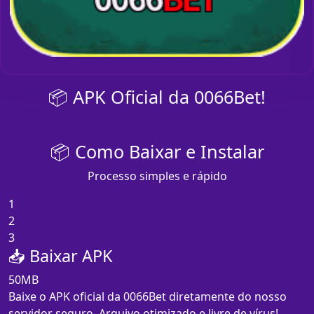
📦 APK Oficial da 0066Bet!
📦 Como Baixar e Instalar
Processo simples e rápido
1
2
3
📥 Baixar APK
50MB
Baixe o APK oficial da 0066Bet diretamente do nosso
servidor seguro. Arquivo otimizado e livre de vírus!