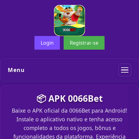
Login
Registrar-se
Menu
📦 APK 0066Bet
Baixe o APK oficial da 0066Bet para Android!
Instale o aplicativo nativo e tenha acesso
completo a todos os jogos, bônus e
funcionalidades da plataforma. Experiência