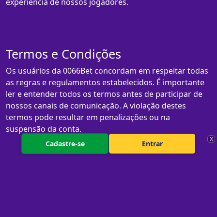
experiência de nossos jogadores.
Termos e Condições
Os usuários da 0066Bet concordam em respeitar todas
as regras e regulamentos estabelecidos. É importante
ler e entender todos os termos antes de participar de
nossos canais de comunicação. A violação destes
termos pode resultar em penalizações ou na
suspensão da conta.
X
Cadastre-se
Entrar