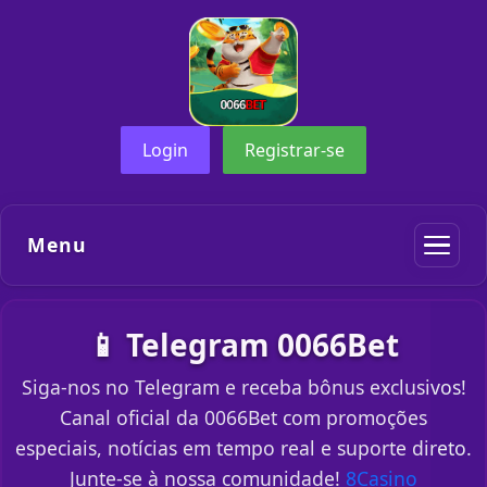
Login
Registrar-se
Menu
📱 Telegram 0066Bet
Siga-nos no Telegram e receba bônus exclusivos!
Canal oficial da 0066Bet com promoções
especiais, notícias em tempo real e suporte direto.
Junte-se à nossa comunidade!
8Casino