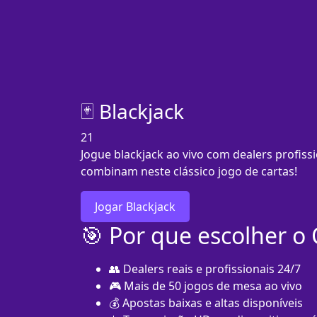
🃏 Blackjack
21
Jogue blackjack ao vivo com dealers profissi
combinam neste clássico jogo de cartas!
Jogar Blackjack
🎯 Por que escolher o
👥 Dealers reais e profissionais 24/7
🎮 Mais de 50 jogos de mesa ao vivo
💰 Apostas baixas e altas disponíveis