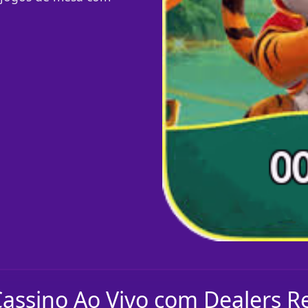
Cassino Ao Vivo com Dealers Re