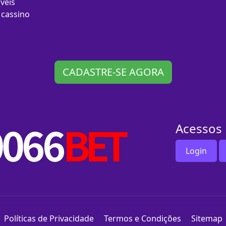
veis
 cassino
CADASTRE-SE AGORA
Acessos
Login
Políticas de Privacidade
Termos e Condições
Sitemap