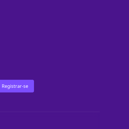
Registrar-se